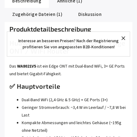
Beschreibung
Ähnliche (1)
Zugehörige Dateien (1)
Diskussion
Produktdetailbeschreibung
Interesse an besseren Preisen? Nach der Registrierung
Huawei EchoLife WA8021V5 – Edge
profitieren Sie von angepassten B2B-Konditionen!
ONT / WiFi Router
Das
WA8021V5
ist ein Edge ONT mit Dual‑Band WiFi, 3× GE Ports
und bietet Gigabit‑Fähigkeit.
✅ Hauptvorteile
Dual‑Band WiFi (2,4 GHz & 5 GHz) + GE Ports (3×)
Geringer Stromverbrauch: ~3,4 W im Leerlauf / ~7,8 W bei
Last
Kompakte Abmessungen und leichtes Gehäuse (~195g
ohne Netzteil)