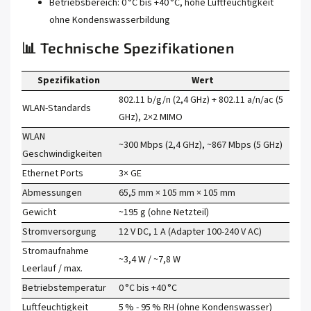
Betriebsbereich: 0 °C bis +40 °C, hohe Luftfeuchtigkeit
ohne Kondenswasserbildung
📊 Technische Spezifikationen
Spezifikation
Wert
802.11 b/g/n (2,4 GHz) + 802.11 a/n/ac (5
WLAN‑Standards
GHz), 2×2 MIMO
WLAN
~300 Mbps (2,4 GHz), ~867 Mbps (5 GHz)
Geschwindigkeiten
Ethernet Ports
3× GE
Abmessungen
65,5 mm × 105 mm × 105 mm
Gewicht
~195 g (ohne Netzteil)
Stromversorgung
12 V DC, 1 A (Adapter 100‑240 V AC)
Stromaufnahme
~3,4 W / ~7,8 W
Leerlauf / max.
Betriebstemperatur
0 °C bis +40 °C
Luftfeuchtigkeit
5 % ‑ 95 % RH (ohne Kondenswasser)