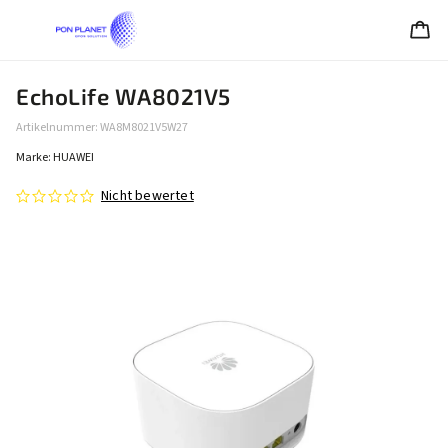
EchoLife WA8021V5
Artikelnummer:
WA8M8021V5W27
Marke:
HUAWEI
Nicht bewertet