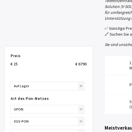
Telefonzentral
Solution (V-SOL
für umfangreich
Unterstützung 
✅ Günstige Pre
🔗 Suchen Sie 
Sie sind unsich
Preis
1
€
25
€
6790
M
P
Auf Lager
15
Art des Pon-Netzes
S
O
GPON
17
XGS-PON
11
Meistverkau