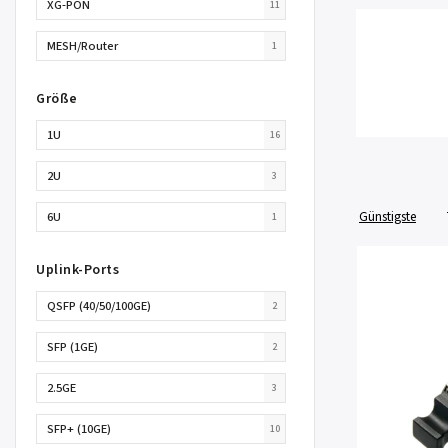
XG-PON
11
MESH/Router
1
Größe
1U
16
2U
3
Günstigste
6U
1
Uplink-Ports
QSFP (40/50/100GE)
2
SFP (1GE)
2
2.5GE
3
SFP+ (10GE)
10