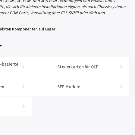
 für GPON-, XG-PON- und XGS-PON-Technologien von Huawei und V-
e, die sich für kleinere Installationen eignen, als auch Chassissysteme
er mehr PON-Ports, Verwaltung über CLI, SNMP oder Web und
 meisten Komponenten auf Lager
➡️
-basierte
Steuerkarten für OLT
en
SFP Module