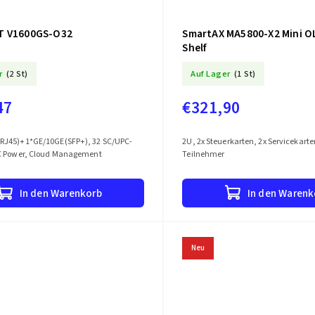
T V1600GS-O32
SmartAX MA5800-X2 Mini OL
Shelf
r
(2 St)
Auf Lager
(1 St)
47
€321,90
J45)+1*GE/10GE(SFP+), 32 SC/UPC-
2U, 2x Steuerkarten, 2x Servicekarte
C Power, Cloud Management
Teilnehmer
In den Warenkorb
In den Warenk
Neu