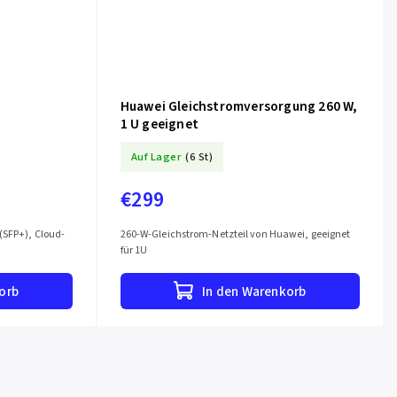
Huawei Gleichstromversorgung 260 W,
1 U geeignet
Auf Lager
(6 St)
€299
(SFP+), Cloud-
260-W-Gleichstrom-Netzteil von Huawei, geeignet
für 1U
orb
In den Warenkorb