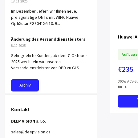
18.11.2025
Im Dezember liefern wir Ihnen neue,
preisgünstige ONTs mit WIFI6 Huawe
OptiXstar EG8041X6-10. B...
Huawei A
Änderung des Versanddienstleisters
8.10.2025
Auf Lage
Sehr geehrte Kunden, ab dem 7. Oktober
2025 wechseln wir unseren
€235
Versanddienstleister von DPD zu GLS...
300W ACV-St
Archiv
für 1U
Kontakt
DEEP VISION s.r.o.
sales
@
deepvision.cz