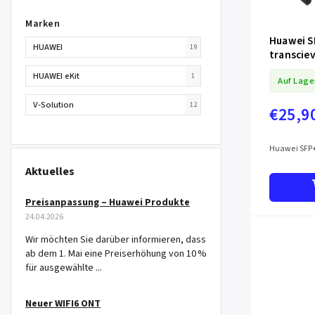
Marken
Huawei S
HUAWEI
19
transcie
HUAWEI eKit
1
Auf Lage
V-Solution
12
€25,9
Huawei SFP+
Aktuelles
Preisanpassung – Huawei Produkte
24.04.2026
Wir möchten Sie darüber informieren, dass
ab dem 1. Mai eine Preiserhöhung von 10 %
für ausgewählte ...
Neuer WIFI6 ONT