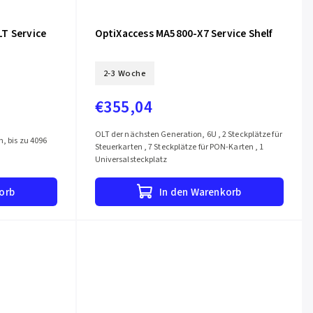
T Service
OptiXaccess MA5800-X7 Service Shelf
2-3 Woche
€355,04
OLT der nächsten Generation, 6U , 2 Steckplätze für
n, bis zu 4096
Steuerkarten , 7 Steckplätze für PON-Karten , 1
Universalsteckplatz
orb
In den Warenkorb