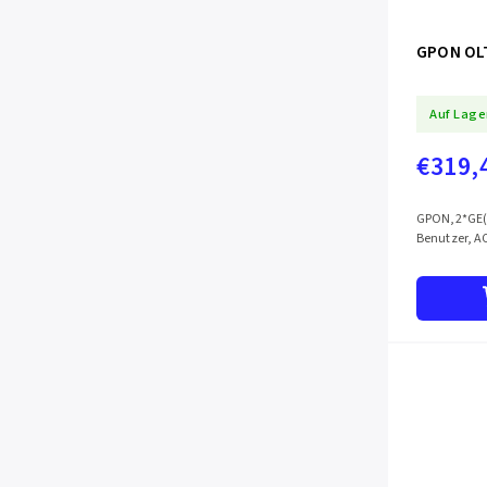
GPON OL
Auf Lage
€319,
GPON,2*GE(R
Benutzer, A