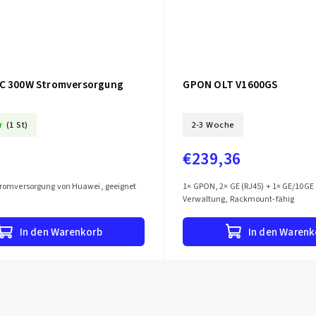
C 300W Stromversorgung
GPON OLT V1600GS
r
(1 St)
2-3 Woche
€239,36
romversorgung von Huawei, geeignet
1× GPON, 2× GE (RJ45) + 1× GE/10GE 
Verwaltung, Rackmount-fähig
In den Warenkorb
In den Warenk