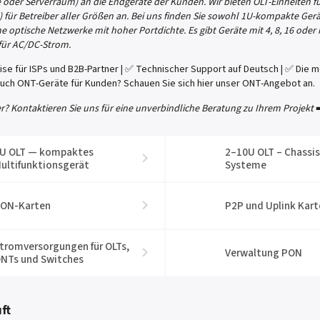
e oder Serverraum) an die Endgeräte der Kunden. Wir bieten OLT-Einheiten
) für Betreiber aller Größen an. Bei uns finden Sie sowohl 1U-kompakte Gerät
e optische Netzwerke mit hoher Portdichte. Es gibt Geräte mit 4, 8, 16 od
für AC/DC-Strom.
ise für ISPs und B2B-Partner | ✅ Technischer Support auf Deutsch | ✅ Die
auch ONT-Geräte für Kunden? Schauen Sie sich hier unser ONT-Angebot an.
er? Kontaktieren Sie uns für eine unverbindliche Beratung zu Ihrem Projekt
U OLT — kompaktes
2–10U OLT – Chassis
ultifunktionsgerät
Systeme
ON-Karten
P2P und Uplink Kart
tromversorgungen für OLTs,
Verwaltung PON
NTs und Switches
ft