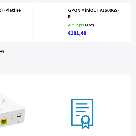
r-Platine
GPON MiniOLT V1600GS-
R
Auf Lager
(3 St)
€181,48
gen