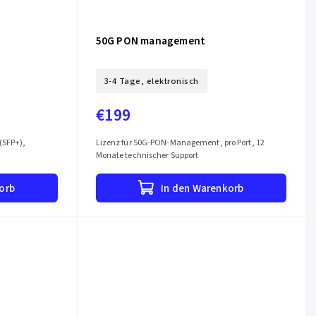
50G PON management
3-4 Tage, elektronisch
€199
(SFP+),
Lizenz für 50G-PON-Management, pro Port, 12
Monate technischer Support
orb
In den Warenkorb