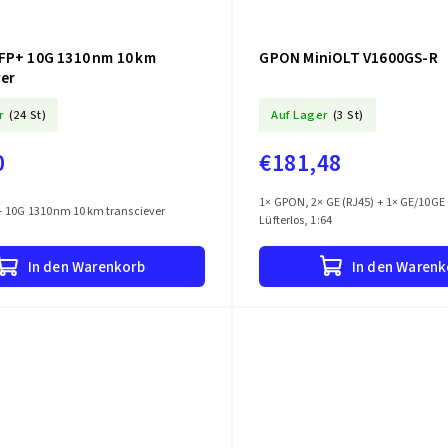
FP+ 10G 1310 nm 10 km
GPON MiniOLT V1600GS-R
ver
r
(24 St)
Auf Lager
(3 St)
0
€181,48
1× GPON, 2× GE (RJ45) + 1× GE/10GE 
 10G 1310 nm 10 km transciever
Lüfterlos, 1:64
In den Warenkorb
In den Warenk