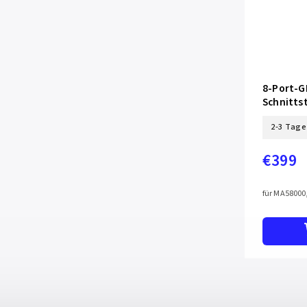
8-Port-
Schnittst
SFP-Opti
2-3 Tage
€399
für MA58000