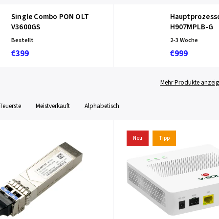
Single Combo PON OLT
Hauptprozesso
V3600GS
H907MPLB-G
Bestellt
2-3 Woche
€399
€999
Mehr Produkte anzei
Teuerste
Meistverkauft
Alphabetisch
Neu
Tipp