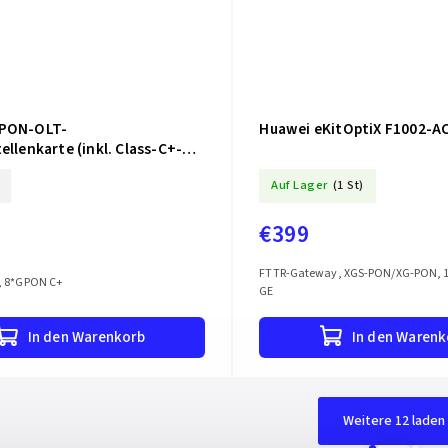
GPON-OLT-
Huawei eKitOptiX F1002-A
ellenkarte (inkl. Class-C+-
kmodul)
Auf Lager
(1 St)
€399
FTTR-Gateway, XGS-PON/XG-PON, 1
, 8*GPON C+
GE
In den Warenkorb
In den Warenk
Weitere 12 laden