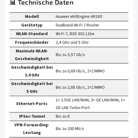
📊 Technische Daten
Modell
Huawei eKitEngine AR180
Gerätetyp
Dualband-Wi-Fi 7-Router
WLAN-Standard
Wi-Fi 7, IEEE 802.11be
Frequenzbänder
2,4 GHz und 5 GHz
Maximale WLAN-
Bis zu 3,57 Gb/s
Geschwindigkeit
Geschwindigkeit bei
Bis zu 0,69 Gb/s, 2×2 MIMO
2,4 GHz
Geschwindigkeit bei
Bis zu 2,88 Gb/s, 2×2 MIMO
5 GHz
1× 2.5GE LAN/WAN, 3× GE LAN/WAN, 1×
Ethernet-Ports
GE LAN Turbo-Port
IPSec-Tunnel
Bis zu 8
VPN-Forwarding-
Bis zu 200 Mb/s
Leistung