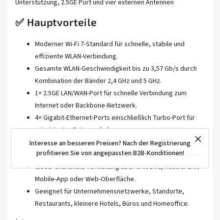
✅ Hauptvorteile
Moderner Wi-Fi 7-Standard für schnelle, stabile und
effiziente WLAN-Verbindung.
Gesamte WLAN-Geschwindigkeit bis zu 3,57 Gb/s durch
Kombination der Bänder 2,4 GHz und 5 GHz.
1× 2.5GE LAN/WAN-Port für schnelle Verbindung zum
Internet oder Backbone-Netzwerk.
4× Gigabit-Ethernet-Ports einschließlich Turbo-Port für
priorisierten Datenverkehr.
Unterstützung für MU-MIMO, 4096-QAM und MLO-
Interesse an besseren Preisen? Nach der Registrierung
profitieren Sie von angepassten B2B-Konditionen!
Technologien für höhere Kapazität und niedrigere Latenz.
Cloud- und lokale Verwaltung über eKit SNC, Huawei eKit
Mobile-App oder Web-Oberfläche.
Geeignet für Unternehmensnetzwerke, Standorte,
Restaurants, kleinere Hotels, Büros und Homeoffice.