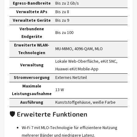
Egress-Bandbreite
Bis zu 2 Gb/s
Verwaltete APs
Bis zu 8
Verwaltete Geräte
Bis zu 9
Verbundene
Bis zu 100
Endgeräte
Erweiterte WLAN-
MU-MIMO, 4096-QAM, MLO
Technologien
Lokale Web-Oberfläche, eKit SNC,
Verwaltung
Huawei eKit Mobile-App
Stromversorgung
Externes Netzteil
Maximale
13 W
Leistungsaufnahme
Ausführung
Kunststoffgehäuse, weiße Farbe
🛡️ Erweiterte Funktionen
Wi-Fi 7 mit MLO-Technologie für effizientere Nutzung
mehrerer Bänder und niedrigere Latenz.