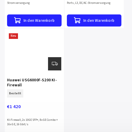
Stromversorgung
Ports, L3, DC/AC-Stromversorgung
In den Warenkorb
In den Warenkorb
Neu
Huawei USG6000F-S200 KI-
Firewall
Bestellt
€1 420
KI-Firewall, 2x 10GE SFP+, 8x GE Combo +
16x GE, 16 Gbit/s