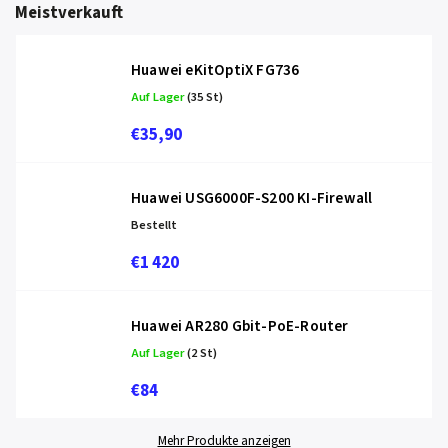
Meistverkauft
Huawei eKitOptiX FG736
Auf Lager
(35 St)
€35,90
Huawei USG6000F-S200 KI-Firewall
Bestellt
€1 420
Huawei AR280 Gbit-PoE-Router
Auf Lager
(2 St)
€84
Mehr Produkte anzeigen