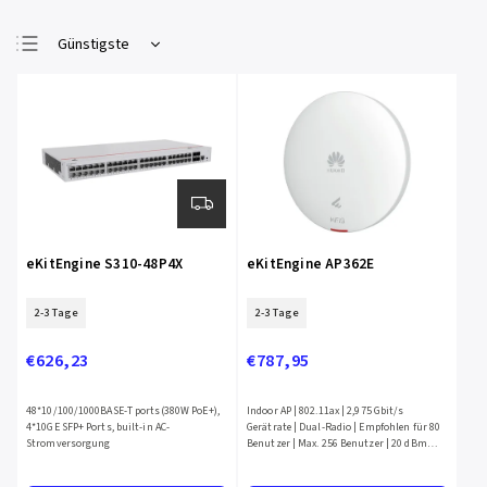
Günstigste
Teuerste
Meistverkauft
Alphabetisch
eKitEngine S310-48P4X
eKitEngine AP362E
2-3 Tage
2-3 Tage
€626,23
€787,95
48*10/100/1000BASE-T ports(380W PoE+),
Indoor AP | 802.11ax | 2,975 Gbit/s
4*10GE SFP+ Ports, built-in AC-
Gerätrate | Dual-Radio | Empfohlen für 80
Stromversorgung
Benutzer | Max. 256 Benutzer | 20 dBm
Sendeleistung | Intelligente Antenne |
Optimale Abdeckung 18 m