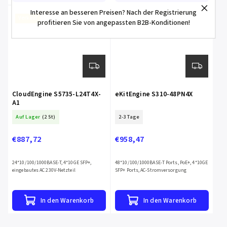
Interesse an besseren Preisen? Nach der Registrierung
Verkauf
profitieren Sie von angepassten B2B-Konditionen!
CloudEngine S5735-L24T4X-
eKitEngine S310-48PN4X
A1
Auf Lager
(2 St)
2-3 Tage
€887,72
€958,47
24*10/100/1000BASE-T, 4*10GE SFP+,
48*10/100/1000BASE-T Ports, PoE+, 4*10GE
eingebautes AC 230V-Netzteil
SFP+ Ports, AC-Stromversorgung
In den Warenkorb
In den Warenkorb