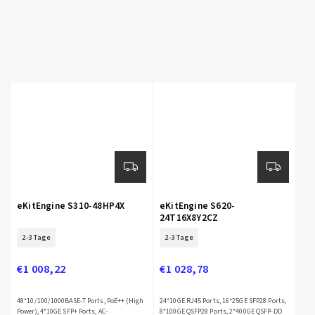
eKitEngine S310-48HP4X
eKitEngine S620-
24T16X8Y2CZ
2-3 Tage
2-3 Tage
€1 008,22
€1 028,78
48*10/100/1000BASE-T Ports, PoE++ (High
24*10GE RJ45 Ports, 16*25GE SFP28 Ports,
Power), 4*10GE SFP+ Ports, AC-
8*100GE QSFP28 Ports, 2*400GE QSFP-DD