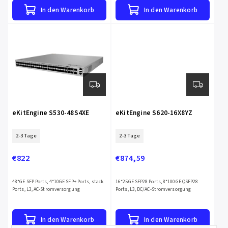
In den Warenkorb
In den Warenkorb
eKitEngine S530-48S4XE
eKitEngine S620-16X8YZ
2-3 Tage
2-3 Tage
€822
€874,59
48*GE SFP Ports, 4*10GE SFP+ Ports, stack
16*25GE SFP28 Ports, 8*100GE QSFP28
Ports, L3, AC-Stromversorgung
Ports, L3, DC/AC-Stromversorgung
In den Warenkorb
In den Warenkorb