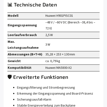
📊 Technische Daten
Modell
Huawei H901PISC01
–48 V / –60 V DC (Bereich –38,4 bis –
Eingangsspannung
72 V)
Leerlaufverbrauch
2,5 W
Max.
3 W
Leistungsaufnahme
Abmessungen (B×T×H)
35,28 × 253 × 130 mm
Gewicht
ca. 0,79 kg
Kompatibilität
Huawei MA5800‑X2
🛡️ Erweiterte Funktionen
Eingangsfilterung und Strombegrenzung
Erkennung der Eingangsspannung und Board-Präsenz
Sicherungsausfall-Alarm
Stabile Energieverteilung zum Backplane