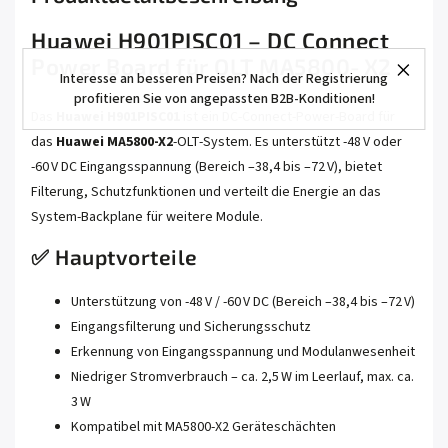
Huawei H901PISC01 – DC Connect
Power Board für OLT MA5800‑X2
Interesse an besseren Preisen? Nach der Registrierung
profitieren Sie von angepassten B2B-Konditionen!
Das
Huawei H901PISC01
ist ein DC-Connect-Power-Board für
das
Huawei MA5800‑X2
-OLT-System. Es unterstützt -48 V oder
-60 V DC Eingangsspannung (Bereich –38,4 bis –72 V), bietet
Filterung, Schutzfunktionen und verteilt die Energie an das
System-Backplane für weitere Module.
✅ Hauptvorteile
Unterstützung von -48 V / -60 V DC (Bereich –38,4 bis –72 V)
Eingangsfilterung und Sicherungsschutz
Erkennung von Eingangsspannung und Modulanwesenheit
Niedriger Stromverbrauch – ca. 2,5 W im Leerlauf, max. ca.
3 W
Kompatibel mit MA5800‑X2 Geräteschächten