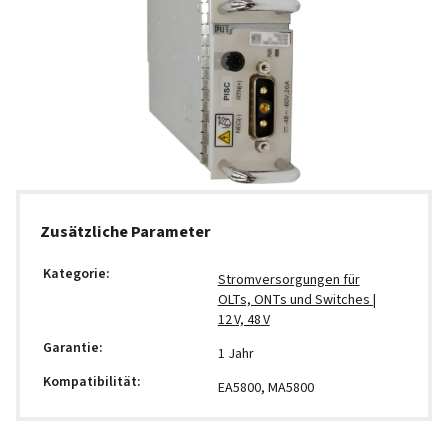
Zusätzliche Parameter
Kategorie
:
Stromversorgungen für
OLTs, ONTs und Switches |
12 V, 48 V
Garantie
:
1 Jahr
Kompatibilität
:
EA5800, MA5800