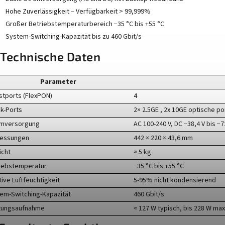
Hohe Zuverlässigkeit – Verfügbarkeit > 99,999%
Großer Betriebstemperaturbereich −35 °C bis +55 °C
System-Switching-Kapazität bis zu 460 Gbit/s
 Technische Daten
Parameter
stports (FlexPON)
4
nk-Ports
2× 2.5GE , 2x 10GE optische po
omversorgung
AC 100-240 V, DC −38,4 V bis −
essungen
442 × 220 × 43,6 mm
cht
≈ 5 kg
iebstemperatur
−35 °C bis +55 °C
tive Luftfeuchtigkeit
5-95% nicht kondensierend
em-Switching-Kapazität
460 Gbit/s
tungsaufnahme
≈ 127 W typisch, bis 228 W max