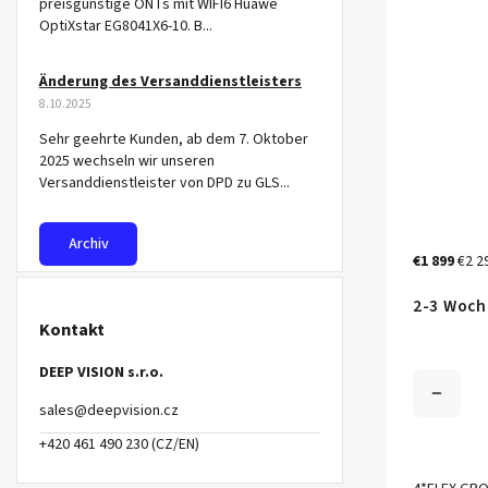
preisgünstige ONTs mit WIFI6 Huawe
OptiXstar EG8041X6-10. B...
Änderung des Versanddienstleisters
8.10.2025
Sehr geehrte Kunden, ab dem 7. Oktober
2025 wechseln wir unseren
Versanddienstleister von DPD zu GLS...
Archiv
€1 899
€2 2
2-3 Woch
Kontakt
DEEP VISION s.r.o.
sales
@
deepvision.cz
+420 461 490 230 (CZ/EN)