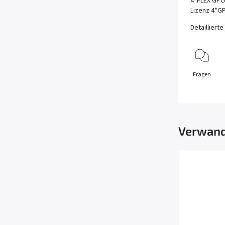
4*FLEX GPO
Lizenz 4*G
Detailliert
Fragen
Verwand