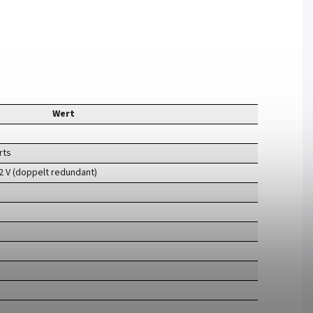
Wert
rts
72 V (doppelt redundant)