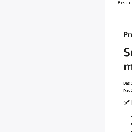
Beschr
Pr
S
m
Das 
Das 
✅ 