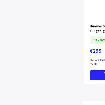
Huawei G
1 U geei
Auf Lage
€299
260-W-Gleic
für 1U