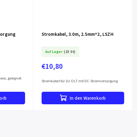
sorgung
Stromkabel, 3.0m, 2.5mm^2, LSZH
Auf Lager
(23 St)
€10,80
wei, geeignet
Stromkabel für 1U-OLT mit DC-Stromversorgung
orb
In den Warenkorb