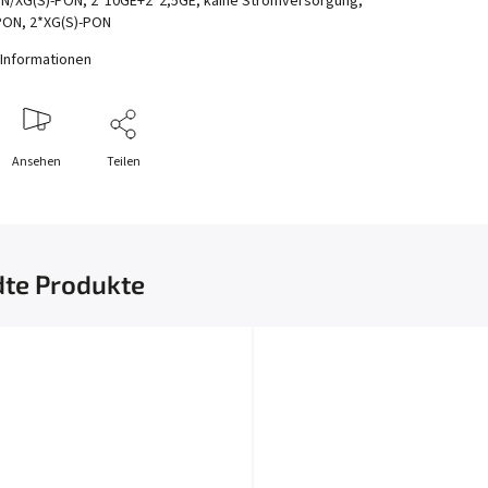
N/XG(S)-PON, 2*10GE+2*2,5GE, kaine Stromversorgung,
PON, 2*XG(S)-PON
e Informationen
Ansehen
Teilen
te Produkte