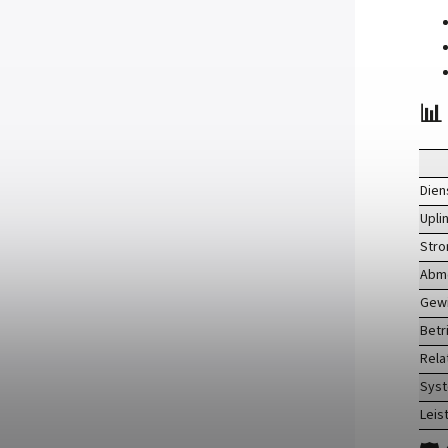
📊
Dien
Upli
Str
Abm
Gewi
Betr
Rela
Syst
Leis