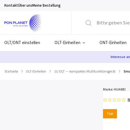
Kontakt
Über uns
Meine Bestellung
OLT/ONT einstellen
OLT-Einheiten
ONT-Einheiten
Interesse a
Startseite
/
OLT-Einheiten
/
1U OLT — kompaktes Multifunktionsgerät
/
Sma
Marke:
HUAWEI
N
Tipp