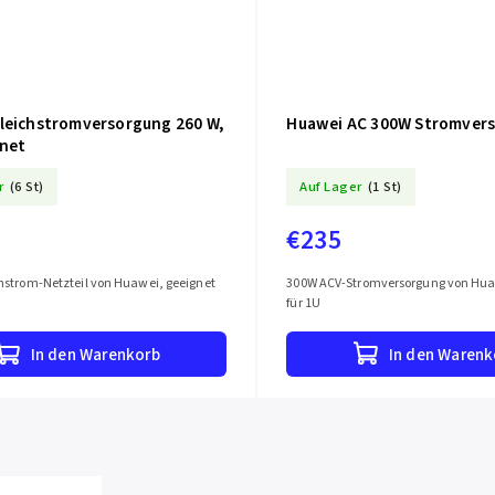
leichstromversorgung 260 W,
Huawei AC 300W Stromver
gnet
r
(6 St)
Auf Lager
(1 St)
€235
hstrom-Netzteil von Huawei, geeignet
300W ACV-Stromversorgung von Hua
für 1U
In den Warenkorb
In den Warenk