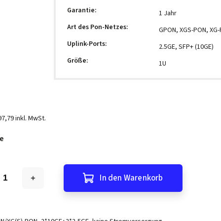
Garantie
:
1 Jahr
Art des Pon-Netzes
:
GPON, XGS-PON, XG
Uplink-Ports
:
2.5GE, SFP+ (10GE)
Größe
:
1U
97,79 inkl. MwSt.
e
In den Warenkorb