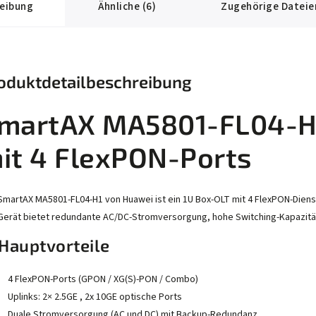
eibung
Ähnliche (6)
Zugehörige Dateien
oduktdetailbeschreibung
martAX MA5801-FL04-H1
it 4 FlexPON-Ports
SmartAX MA5801-FL04-H1 von Huawei ist ein 1U Box-OLT mit 4 FlexPON-Dien
Gerät bietet redundante AC/DC-Stromversorgung, hohe Switching-Kapazität
Hauptvorteile
4 FlexPON-Ports (GPON / XG(S)-PON / Combo)
Uplinks: 2× 2.5GE , 2x 10GE optische Ports
Duale Stromversorgung (AC und DC) mit Backup-Redundanz