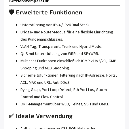
Betriebstemperatur
🛡️ Erweiterte Funktionen
Unterstützung von IPv4 / IPv6 Dual Stack.
Bridge- und Router-Modus für eine flexible Einrichtung
des Kundenanschlusses.
VLAN Tag, Transparent, Trunk und Hybrid Mode.
QoS mit Unterstützung von WRR und SP+WRR.
Multicast-Funktionen einschließlich IGMP v1/v2/v3, IGMP
Snooping und MLD Snooping.
Sicherheitsfunktionen: Filterung nach IP-Adresse, Ports,
ACL, MAC und URL, Anti-DDoS.
Dying Gasp, Port Loop Detect, Eth Port Los, Storm
Control und Flow Control.
ONT-Management über WEB, Telnet, SSH und OMCI.
✅ Ideale Verwendung
Aufbau eines kleineren XGS-PON-Netzes für