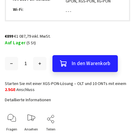
GPON, XGS-PON, XG-PON
Wi-Fi
:
- - -
€899
€1 087,79 inkl. MwSt.
Auf Lager
(5 St)
In den Warenkorb
Starten Sie mit einer XGS-PON-Lösung – OLT und 10 ONTs mit einem
2.5GE
-Anschluss
Detaillierte Informationen
Fragen
Ansehen
Teilen