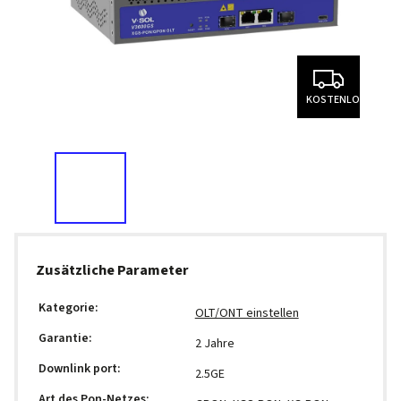
KOSTENLOS
Zusätzliche Parameter
Kategorie
:
OLT/ONT einstellen
Garantie
:
2 Jahre
Downlink port
:
2.5GE
Art des Pon-Netzes
: