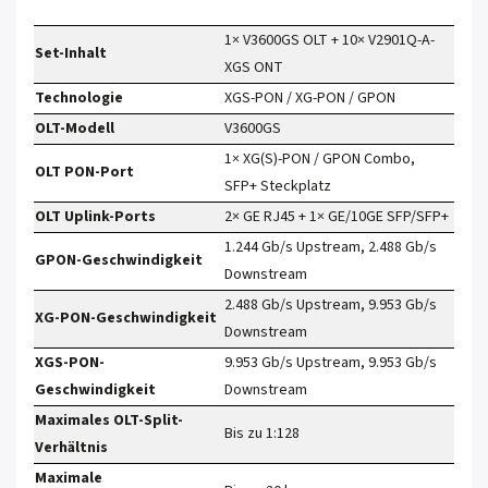
1× V3600GS OLT + 10× V2901Q-A-
Set-Inhalt
XGS ONT
Technologie
XGS-PON / XG-PON / GPON
OLT-Modell
V3600GS
1× XG(S)-PON / GPON Combo,
OLT PON-Port
SFP+ Steckplatz
OLT Uplink-Ports
2× GE RJ45 + 1× GE/10GE SFP/SFP+
1.244 Gb/s Upstream, 2.488 Gb/s
GPON-Geschwindigkeit
Downstream
2.488 Gb/s Upstream, 9.953 Gb/s
XG-PON-Geschwindigkeit
Downstream
XGS-PON-
9.953 Gb/s Upstream, 9.953 Gb/s
Geschwindigkeit
Downstream
Maximales OLT-Split-
Bis zu 1:128
Verhältnis
Maximale