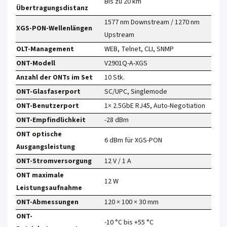
Bis zu 20 km
Übertragungsdistanz
1577 nm Downstream / 1270 nm
XGS-PON-Wellenlängen
Upstream
OLT-Management
WEB, Telnet, CLI, SNMP
ONT-Modell
V2901Q-A-XGS
Anzahl der ONTs im Set
10 Stk.
ONT-Glasfaserport
SC/UPC, Singlemode
ONT-Benutzerport
1× 2.5GbE RJ45, Auto-Negotiation
ONT-Empfindlichkeit
-28 dBm
ONT optische
6 dBm für XGS-PON
Ausgangsleistung
ONT-Stromversorgung
12 V / 1 A
ONT maximale
12 W
Leistungsaufnahme
ONT-Abmessungen
120 × 100 × 30 mm
ONT-
-10 °C bis +55 °C