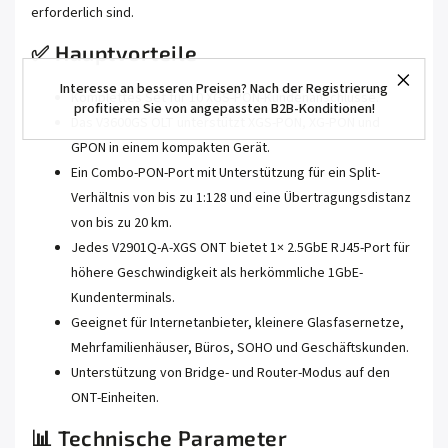
erforderlich sind.
✅ Hauptvorteile
Interesse an besseren Preisen? Nach der Registrierung
Komplettes Set für 10 XGS-PON-Kundenanschlüsse.
profitieren Sie von angepassten B2B-Konditionen!
Das V3600GS OLT unterstützt XGS-PON, XG-PON und
GPON in einem kompakten Gerät.
Ein Combo-PON-Port mit Unterstützung für ein Split-
Verhältnis von bis zu 1:128 und eine Übertragungsdistanz
von bis zu 20 km.
Jedes V2901Q-A-XGS ONT bietet 1× 2.5GbE RJ45-Port für
höhere Geschwindigkeit als herkömmliche 1GbE-
Kundenterminals.
Geeignet für Internetanbieter, kleinere Glasfasernetze,
Mehrfamilienhäuser, Büros, SOHO und Geschäftskunden.
Unterstützung von Bridge- und Router-Modus auf den
ONT-Einheiten.
📊 Technische Parameter