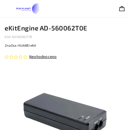
eKitEngine AD-560062T0E
Kód:
AD560062T0E
Značka:
HUAWEI eKit
Neohodnoceno