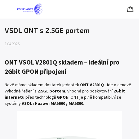
VSOL ONT s 2.5GE portem
1.04.2025
ONT VSOL V2801Q skladem – ideální pro
2Gbit GPON připojení
Nově máme skladem dostatek jednotek
ONT V2801Q
. Jde o cenově
výhodné řešení s
2.5GE portem
, vhodné pro poskytování
2Gbit
internetu
přes technologii
GPON
. ONT je plně kompatibilní se
systémy
VSOL
i
Huawei MA5600 / MA5800
.