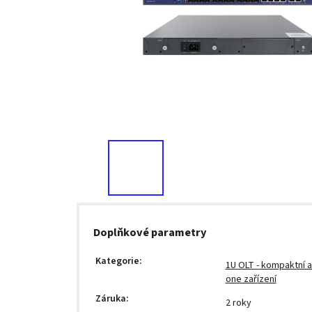
Doplňkové parametry
Kategorie
:
1U OLT - kompaktní al
one zařízení
Záruka
:
2 roky