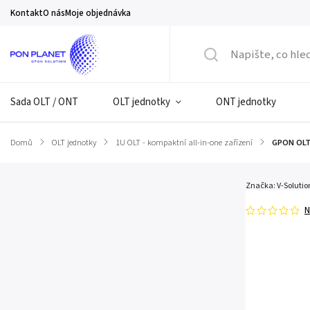
Kontakt
O nás
Moje objednávka
Sada OLT / ONT
OLT jednotky
ONT jednotky
Domů
/
OLT jednotky
/
1U OLT - kompaktní all-in-one zařízení
/
GPON OLT
Značka:
V-Solutio
N