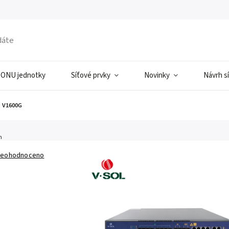
ONU jednotky
Síťové prvky
Novinky
Návrh s
 V1600G
n
eohodnoceno