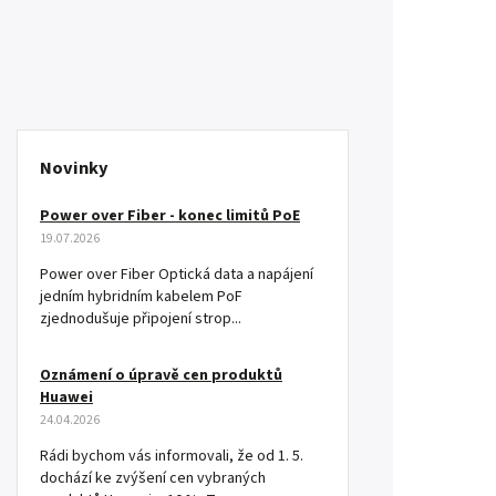
Novinky
Power over Fiber - konec limitů PoE
19.07.2026
Power over Fiber Optická data a napájení
jedním hybridním kabelem PoF
zjednodušuje připojení strop...
Oznámení o úpravě cen produktů
Huawei
24.04.2026
Rádi bychom vás informovali, že od 1. 5.
dochází ke zvýšení cen vybraných