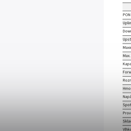
PON 
Upli
Down
Upst
Maxim
Max.
Kapa
Forw
Roz
Hmo
Napá
Spot
Prov
Skla
Vlhk