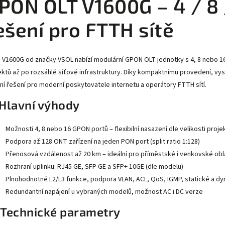
PON OLT V1600G – 4 / 8 
ešení pro FTTH sítě
 V1600G od značky VSOL nabízí modulární GPON OLT jednotky s 4, 8 nebo 16
ektů až po rozsáhlé síťové infrastruktury. Díky kompaktnímu provedení, 
lní řešení pro moderní poskytovatele internetu a operátory FTTH sítí.
Hlavní výhody
Možnosti 4, 8 nebo 16 GPON portů – flexibilní nasazení dle velikosti proje
Podpora až 128 ONT zařízení na jeden PON port (split ratio 1:128)
Přenosová vzdálenost až 20 km – ideální pro příměstské i venkovské obl
Rozhraní uplinku: RJ45 GE, SFP GE a SFP+ 10GE (dle modelu)
Plnohodnotné L2/L3 funkce, podpora VLAN, ACL, QoS, IGMP, statické a d
Redundantní napájení u vybraných modelů, možnost AC i DC verze
 Technické parametry