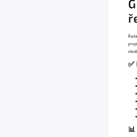
G
ř
Řada
proj
ideá
✅ 
📊