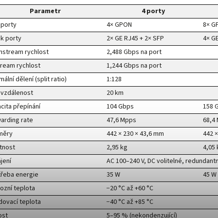
Parametr
4 porty
porty
4× GPON
8× G
nk porty
2× GE RJ45 + 2× SFP
4× GE
stream rychlost
2,488 Gbps na port
ream rychlost
1,244 Gbps na port
ální dělení (split ratio)
1:128
 vzdálenost
20 km
cita přepínání
104 Gbps
158 
arding rate
47,6 Mpps
68,4
měry
442 × 230 × 43,6 mm
442 
tnost
2,95 kg
4,05 
jení
AC 100–240 V, DC volitelné, redundant
řeba energie
35 W
45 W
ozní teplota
−20 °C až +60 °C
dovací teplota
−40 °C až +85 °C
ost
5–95 % (nekondenzující)