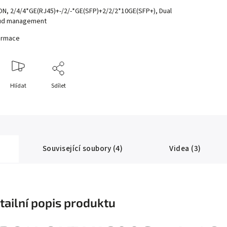
ON, 2/4/4*GE(RJ45)+-/2/-*GE(SFP)+2/2/2*10GE(SFP+), Dual
oud management
formace
Hlídat
Sdílet
Související soubory (4)
Videa (3)
tailní popis produktu