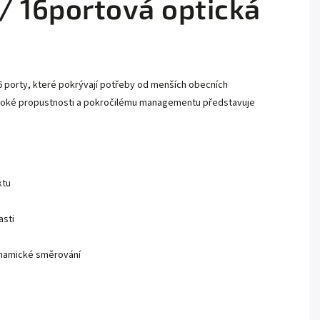
/ 16portová optická
 porty, které pokrývají potřeby od menších obecních
vysoké propustnosti a pokročilému managementu představuje
ktu
asti
ynamické směrování