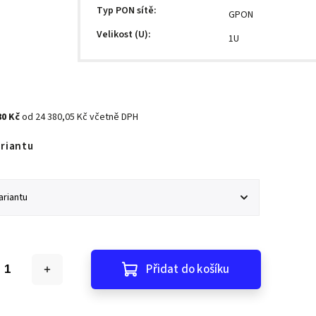
Typ PON sítě
:
GPON
Velikost (U)
:
1U
80 Kč
od
24 380,05 Kč
včetně DPH
ariantu
Přidat do košíku