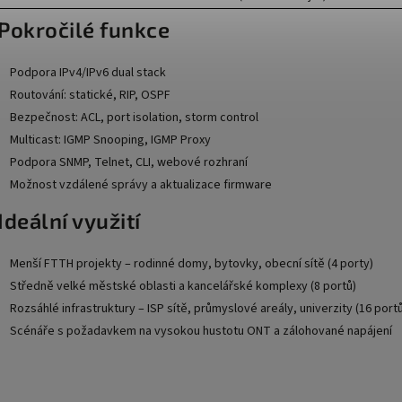
️ Pokročilé funkce
Podpora IPv4/IPv6 dual stack
Routování: statické, RIP, OSPF
Bezpečnost: ACL, port isolation, storm control
Multicast: IGMP Snooping, IGMP Proxy
Podpora SNMP, Telnet, CLI, webové rozhraní
Možnost vzdálené správy a aktualizace firmware
Ideální využití
Menší FTTH projekty – rodinné domy, bytovky, obecní sítě (4 porty)
Středně velké městské oblasti a kancelářské komplexy (8 portů)
Rozsáhlé infrastruktury – ISP sítě, průmyslové areály, univerzity (16 port
Scénáře s požadavkem na vysokou hustotu ONT a zálohované napájení