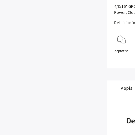
4/8/16* GP
Power, Cl
Detailní in
Zeptat se
Popis
De