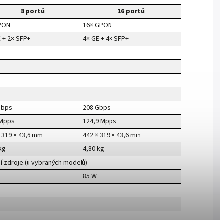
8 portů
16 portů
PON
16× GPON
 + 2× SFP+
4× GE + 4× SFP+
Gbps
208 Gbps
 Mpps
124,9 Mpps
× 319 × 43,6 mm
442 × 319 × 43,6 mm
kg
4,80 kg
ní zdroje (u vybraných modelů)
85 W