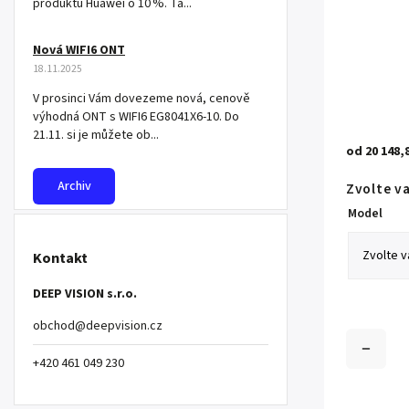
produktů Huawei o 10 %. Ta...
Nová WIFI6 ONT
18.11.2025
V prosinci Vám dovezeme nová, cenově
výhodná ONT s WIFI6 EG8041X6-10. Do
21.11. si je můžete ob...
od
20 148,
Archiv
Zvolte v
Model
Kontakt
DEEP VISION s.r.o.
obchod
@
deepvision.cz
+420 461 049 230