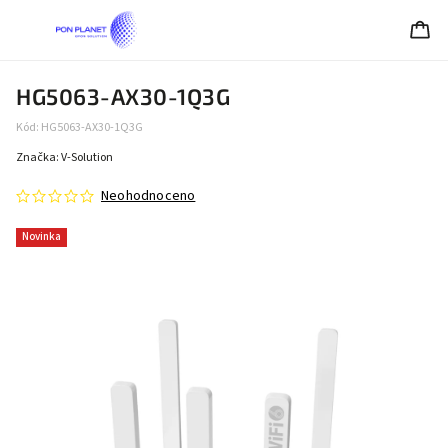
HG5063-AX30-1Q3G
Kód:
HG5063-AX30-1Q3G
Značka:
V-Solution
Neohodnoceno
Novinka