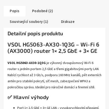
Popis
Podobné (2)
Související soubory (1)
Diskuze
Detailní popis produktu
VSOL HG5063-AX30-1Q3G – Wi-Fi 6
(AX3000) router 1× 2,5 GbE + 3× GE
VSOL HG5063-AX30-1Q3G
je výkonný dvoupásmový Wi-Fi 6
router s jedním portem 2,5 GbE a třemi gigabitovými porty LAN.
Nabízí rychlost až 3 Gb/s, podporu 160 MHz kanálů, pět externích
antén pro stabilní pokrytí, síť mesh, zabezpečení WPA3 a
pokročilou správu. Ideální pro náročné domácí a firemní sítě.
✅ Hlavní výhody
Port 1× 2,5 GbE + 3× GE LAN – vysokorychlostní připojení.