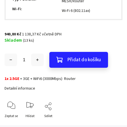
MESH/Router
Wi-Fi
:
Wi-Fi 6 (802.11ax)
940,80 Kč
1 138,37 Kč včetně DPH
Skladem
(13 ks)
Přidat do košíku
1x 2.5GE
+ 3GE + WiFi6 (3000Mbps) Router
Detailní informace
Zeptat se
Hlídat
Sdílet