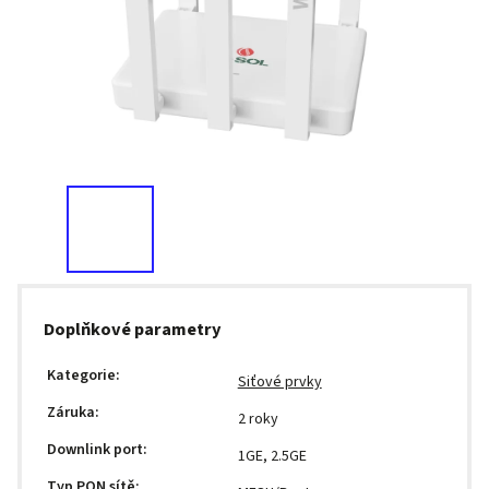
Doplňkové parametry
Kategorie
:
Siťové prvky
Záruka
:
2 roky
Downlink port
:
1GE, 2.5GE
Typ PON sítě
: