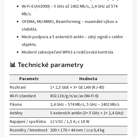
Wi-Fi 6 (AX3000) – 5 GHz až 2402 Mb/s, 2,4 GHz až 574
Mb/s.
OFDMA, MU-MIMO, Beamforming – maximální výkon a
stabilita.
Mesh podpora a 5 externích antén – silný signál v celém
objektu.
Moderní zabezpečení WPA3 a rodičovská kontrola.
📊 Technické parametry
Parametr
Hodnota
Rozhraní
1× 2,5 GbE + 3× GE LAN (RJ-45)
Wi-Fi standard
802.11b/g/n/ac/ax (Wi-Fi 6)
Pásma
2,4 GHz – 574 Mb/s, 5 GHz – 2402 Mb/s
Antény
5 externích antén (3× 5 GHz + 2× 2,4 GHz)
Napájení / spotřeba
12 V DC / 1,5 A; ≤ 18 W
Rozměry / hmotnost
200 × 170 × 44 mm / cca 0,4 kg