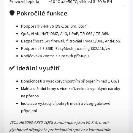
Provozní teplota
−10 °C až +50 °C; vlhkost 5–90 % RH
🛡️ Pokročilé funkce
Podpora IPv4/IPv6 (DS-Lite, 6rd, 6to4).
QoS, VLAN, NAT, DMZ, ALG, UPnP, TR-069 / TR-369.
Bezpečnost: SPI firewall, filtrování IP/MAC/URL, Anti-DoS.
Podpora až 8 SSID, EasyMesh, roaming 802.11k/v/r.
Rodičovská kontrola a rozvrh přístupu.
✅ Ideální využití
Domácnosti s vysokorychlostním připojením nad 1 Gb/s.
Malé a střední firmy s více zařízeními a vysokými nároky
na přenos.
Instalace vyžadující pokrytí mesh a vícegigabitové
připojení.
VSOL HG5063-AX30-1Q3G kombinuje výkon Wi-Fi 6, multi-
gigabitové připojení a profesionální správu v kompaktním