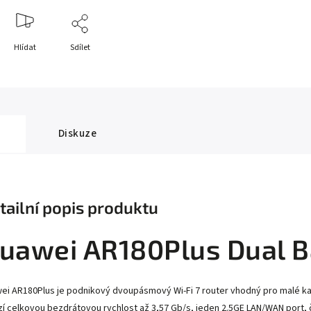
Hlídat
Sdílet
Diskuze
tailní popis produktu
uawei AR180Plus Dual B
ei AR180Plus je podnikový dvoupásmový Wi-Fi 7 router vhodný pro malé kan
zí celkovou bezdrátovou rychlost až 3,57 Gb/s, jeden 2.5GE LAN/WAN port,