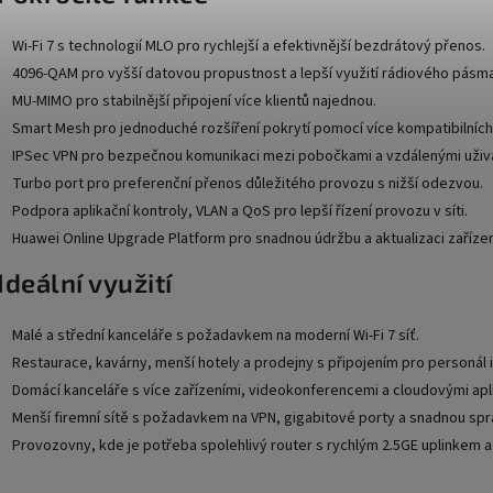
Wi-Fi 7 s technologií MLO pro rychlejší a efektivnější bezdrátový přenos.
4096-QAM pro vyšší datovou propustnost a lepší využití rádiového pásma
MU-MIMO pro stabilnější připojení více klientů najednou.
Smart Mesh pro jednoduché rozšíření pokrytí pomocí více kompatibilních 
IPSec VPN pro bezpečnou komunikaci mezi pobočkami a vzdálenými uživa
Turbo port pro preferenční přenos důležitého provozu s nižší odezvou.
Podpora aplikační kontroly, VLAN a QoS pro lepší řízení provozu v síti.
Huawei Online Upgrade Platform pro snadnou údržbu a aktualizaci zařízen
Ideální využití
Malé a střední kanceláře s požadavkem na moderní Wi-Fi 7 síť.
Restaurace, kavárny, menší hotely a prodejny s připojením pro personál i
Domácí kanceláře s více zařízeními, videokonferencemi a cloudovými apl
Menší firemní sítě s požadavkem na VPN, gigabitové porty a snadnou spr
Provozovny, kde je potřeba spolehlivý router s rychlým 2.5GE uplinkem a