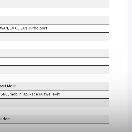
/WAN, 1× GE LAN Turbo port
mart Mesh
 SNC, mobilní aplikace Huawei eKit
vedení