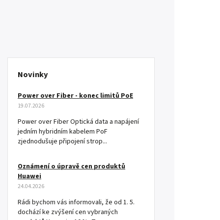
Novinky
Power over Fiber - konec limitů PoE
19.07.2026
Power over Fiber Optická data a napájení
jedním hybridním kabelem PoF
zjednodušuje připojení strop...
Oznámení o úpravě cen produktů
Huawei
24.04.2026
Rádi bychom vás informovali, že od 1. 5.
dochází ke zvýšení cen vybraných