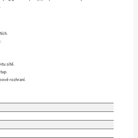
.
tích.
.
tu sítě.
tup.
bové rozhraní.