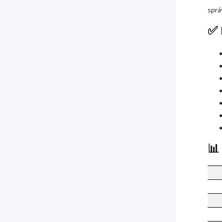
sprá
✅ 
📊