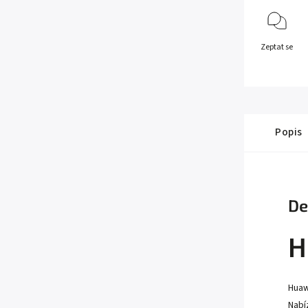
Zeptat se
Popis
De
H
Huaw
Nabí