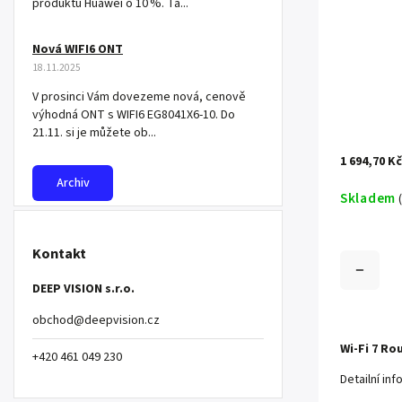
produktů Huawei o 10 %. Ta...
Nová WIFI6 ONT
18.11.2025
V prosinci Vám dovezeme nová, cenově
výhodná ONT s WIFI6 EG8041X6-10. Do
21.11. si je můžete ob...
1 694,70 K
Archiv
Skladem
Kontakt
DEEP VISION s.r.o.
obchod
@
deepvision.cz
Wi-Fi 7 Ro
+420 461 049 230
Detailní in