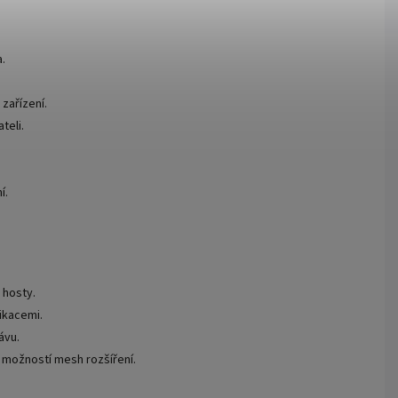
.
zařízení.
teli.
í.
 hosty.
ikacemi.
ávu.
 možností mesh rozšíření.