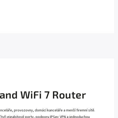
and WiFi 7 Router
celáře, provozovny, domácí kanceláře a menší firemní sítě.
 čtyři gigabitové porty, podporu IPSec VPN a jednoduchou