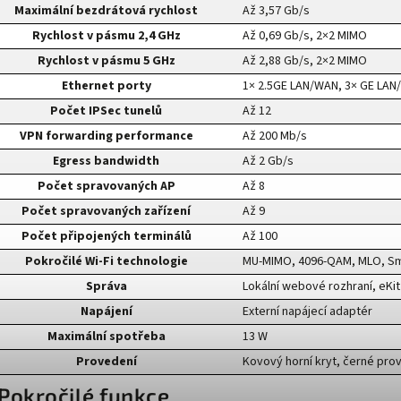
Maximální bezdrátová rychlost
Až 3,57 Gb/s
Rychlost v pásmu 2,4 GHz
Až 0,69 Gb/s, 2×2 MIMO
Rychlost v pásmu 5 GHz
Až 2,88 Gb/s, 2×2 MIMO
Ethernet porty
1× 2.5GE LAN/WAN, 3× GE LAN
Počet IPSec tunelů
Až 12
VPN forwarding performance
Až 200 Mb/s
Egress bandwidth
Až 2 Gb/s
Počet spravovaných AP
Až 8
Počet spravovaných zařízení
Až 9
Počet připojených terminálů
Až 100
Pokročilé Wi-Fi technologie
MU-MIMO, 4096-QAM, MLO, S
Správa
Lokální webové rozhraní, eKit
Napájení
Externí napájecí adaptér
Maximální spotřeba
13 W
Provedení
Kovový horní kryt, černé pro
️ Pokročilé funkce