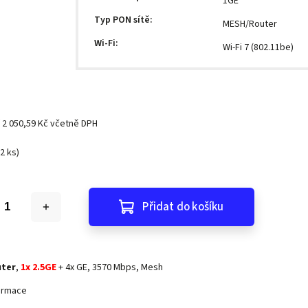
1GE
Typ PON sítě
:
MESH/Router
Wi-Fi
:
Wi-Fi 7 (802.11be)
č
2 050,59 Kč včetně DPH
(2 ks)
Přidat do košíku
uter
,
1x 2.5GE
+ 4x GE, 3570 Mbps, Mesh
formace