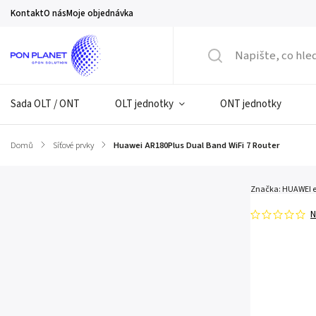
Kontakt
O nás
Moje objednávka
Sada OLT / ONT
OLT jednotky
ONT jednotky
Domů
/
Síťové prvky
/
Huawei AR180Plus Dual Band WiFi 7 Router
Značka:
HUAWEI e
N