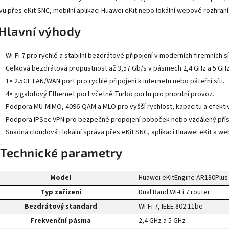
vu přes eKit SNC, mobilní aplikaci Huawei eKit nebo lokální webové rozhraní
Hlavní výhody
Wi-Fi 7 pro rychlé a stabilní bezdrátové připojení v moderních firemních sí
Celková bezdrátová propustnost až 3,57 Gb/s v pásmech 2,4 GHz a 5 GHz
1× 2.5GE LAN/WAN port pro rychlé připojení k internetu nebo páteřní síti.
4× gigabitový Ethernet port včetně Turbo portu pro prioritní provoz.
Podpora MU-MIMO, 4096-QAM a MLO pro vyšší rychlost, kapacitu a efektivi
Podpora IPSec VPN pro bezpečné propojení poboček nebo vzdálený přís
Snadná cloudová i lokální správa přes eKit SNC, aplikaci Huawei eKit a we
 Technické parametry
Model
Huawei eKitEngine AR180Plus
Typ zařízení
Dual Band Wi-Fi 7 router
Bezdrátový standard
Wi-Fi 7, IEEE 802.11be
Frekvenční pásma
2,4 GHz a 5 GHz