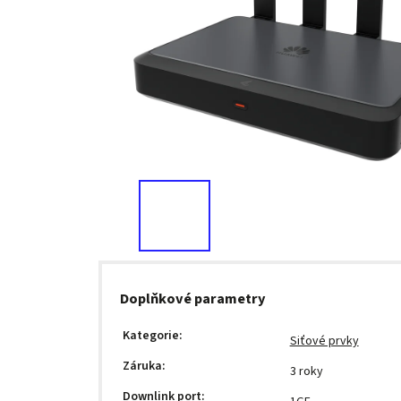
Doplňkové parametry
Kategorie
:
Siťové prvky
Záruka
:
3 roky
Downlink port
: