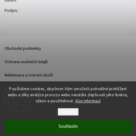
Datum:
Podpis:
Obchodní podmínky
Ochrana osobních údajů
Reklamace a vrácení zboží
Používáme cookies, abychom Vám umožnili pohodlné prohlížení
webu a díky analýze provozu webu neustále zlepšovali jeho funkce,
výkon a použitelnost.
Více informací
Nastavení
Copyright 2026
PON PLANET
. Všechna práva vyhrazena.
Vytvořil
Shoptet
| Design
Shoptak.cz
Souhlasím