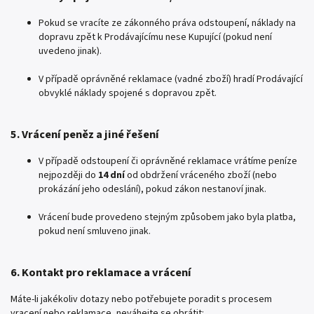
Pokud se vracíte ze zákonného práva odstoupení, náklady na
dopravu zpět k Prodávajícímu nese Kupující (pokud není
uvedeno jinak).
V případě oprávněné reklamace (vadné zboží) hradí Prodávající
obvyklé náklady spojené s dopravou zpět.
5. Vrácení peněz a jiné řešení
V případě odstoupení či oprávněné reklamace vrátíme peníze
nejpozději do
14 dní
od obdržení vráceného zboží (nebo
prokázání jeho odeslání), pokud zákon nestanoví jinak.
Vrácení bude provedeno stejným způsobem jako byla platba,
pokud není smluveno jinak.
6. Kontakt pro reklamace a vrácení
Máte-li jakékoliv dotazy nebo potřebujete poradit s procesem
vracení nebo reklamace, neváhejte se obrátit: