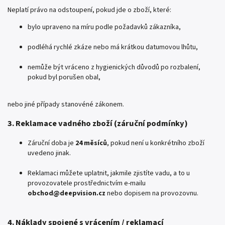
Neplatí právo na odstoupení, pokud jde o zboží, které:
bylo upraveno na míru podle požadavků zákazníka,
podléhá rychlé zkáze nebo má krátkou datumovou lhůtu,
nemůže být vráceno z hygienických důvodů po rozbalení,
pokud byl porušen obal,
nebo jiné případy stanovéné zákonem.
3. Reklamace vadného zboží (záruční podmínky)
Záruční doba je
24 měsíců
, pokud není u konkrétního zboží
uvedeno jinak.
Reklamaci můžete uplatnit, jakmile zjistíte vadu, a to u
provozovatele prostřednictvím e-mailu
obchod@deepvision.cz
nebo dopisem na provozovnu.
4. Náklady spojené s vrácením / reklamací