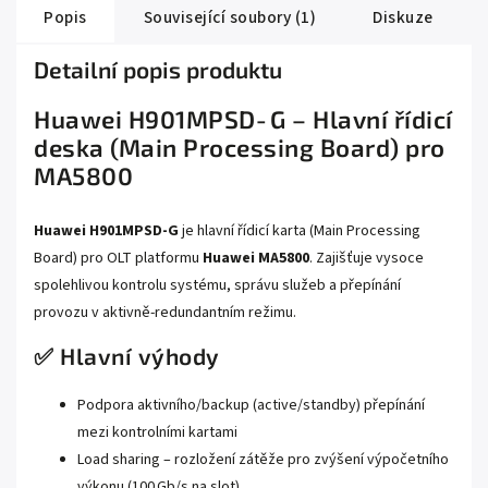
Popis
Související soubory (1)
Diskuze
Detailní popis produktu
Huawei H901MPSD‑G – Hlavní řídicí
deska (Main Processing Board) pro
MA5800
Huawei H901MPSD‑G
je hlavní řídicí karta (Main Processing
Board) pro OLT platformu
Huawei MA5800
. Zajišťuje vysoce
spolehlivou kontrolu systému, správu služeb a přepínání
provozu v aktivně-redundantním režimu.
✅ Hlavní výhody
Podpora aktivního/backup (active/standby) přepínání
mezi kontrolními kartami
Load sharing – rozložení zátěže pro zvýšení výpočetního
výkonu (100 Gb/s na slot)