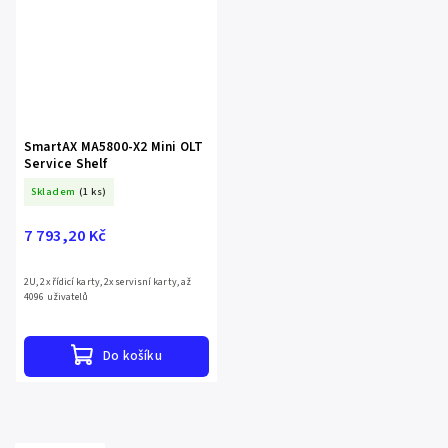
SmartAX MA5800-X2 Mini OLT
Service Shelf
Skladem
(1 ks)
7 793,20 Kč
2U, 2x řídicí karty, 2x servisní karty, až
4096 uživatelů
Do košíku