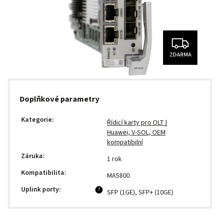
ZDARMA
Doplňkové parametry
Kategorie
:
Řídicí karty pro OLT |
Huawei, V-SOL, OEM
kompatibilní
Záruka
:
1 rok
Kompatibilita
:
MA5800
Uplink porty
:
?
SFP (1GE), SFP+ (10GE)