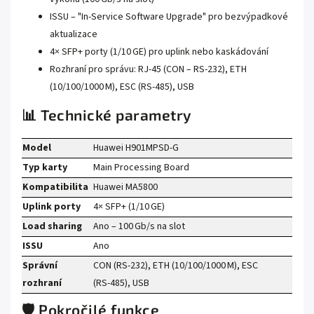
ISSU – "In-Service Software Upgrade" pro bezvýpadkové
aktualizace
4× SFP+ porty (1/10 GE) pro uplink nebo kaskádování
Rozhraní pro správu: RJ‑45 (CON – RS‑232), ETH
(10/100/1000 M), ESC (RS‑485), USB
📊 Technické parametry
Model
Huawei H901MPSD‑G
Typ karty
Main Processing Board
Kompatibilita
Huawei MA5800
Uplink porty
4× SFP+ (1/10 GE)
Load sharing
Ano – 100 Gb/s na slot
ISSU
Ano
Správní
CON (RS‑232), ETH (10/100/1000 M), ESC
rozhraní
(RS‑485), USB
🛡️ Pokročilé funkce