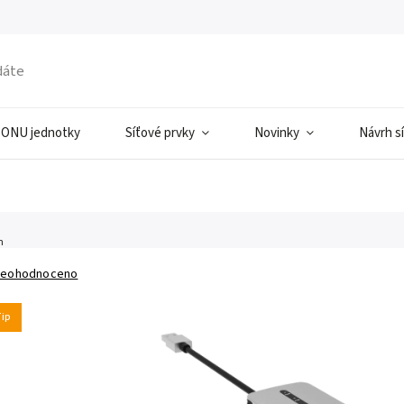
ONU jednotky
Síťové prvky
Novinky
Návrh s
n
eohodnoceno
Tip