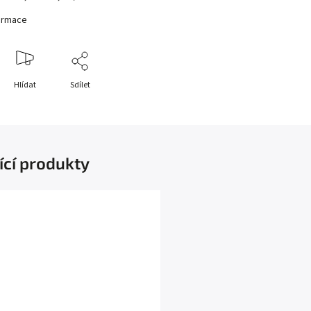
formace
Hlídat
Sdílet
ící produkty