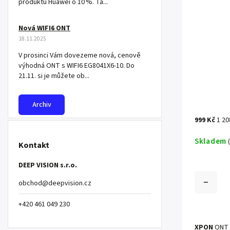
produktů Huawei o 10 %. Ta...
Nová WIFI6 ONT
18.11.2025
V prosinci Vám dovezeme nová, cenově
výhodná ONT s WIFI6 EG8041X6-10. Do
21.11. si je můžete ob...
Archiv
999 Kč
1 20
Skladem
Kontakt
DEEP VISION s.r.o.
obchod
@
deepvision.cz
+420 461 049 230
XPON
ONT