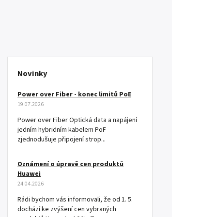
Novinky
Power over Fiber - konec limitů PoE
19.07.2026
Power over Fiber Optická data a napájení
jedním hybridním kabelem PoF
zjednodušuje připojení strop...
Oznámení o úpravě cen produktů
Huawei
24.04.2026
Rádi bychom vás informovali, že od 1. 5.
dochází ke zvýšení cen vybraných