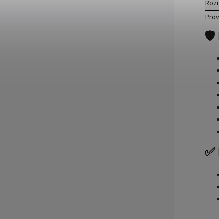
Rozm
Prov
🛡
✅ 