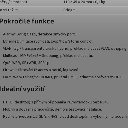
ěry / hmotnost
110 × 45 × 20 mm / 0,1 kg
ozní režim
Bridge
️ Pokročilé funkce
Alarmy: Dying Gasp, detekce smyčky portu.
Ethernet: limitace rychlosti, loop/flow/storm control.
VLAN: tag / transparent / trunk / hybrid, překlad multicast VLAN, stripping.
Multicast: IGMPv1/v2 + Snooping, překlad multicastu.
QoS: WRR, SP+WRR, 802.1p.
Firewall: filtrování IP adres a portů, logování.
O&M: Web/Telnet/SSH/OMCI, privátní OMCI, jednotná správa s VSOL OLT.
Ideální využití
FTTD (desktop) s přímým připojením PC/notebooku bez RJ45.
Mobilní a dočasná pracoviště, demo a testovací instalace.
Rychlé přivedení 2,5 Gb/s k NAS, cloud desktopům a výkonným pracovním