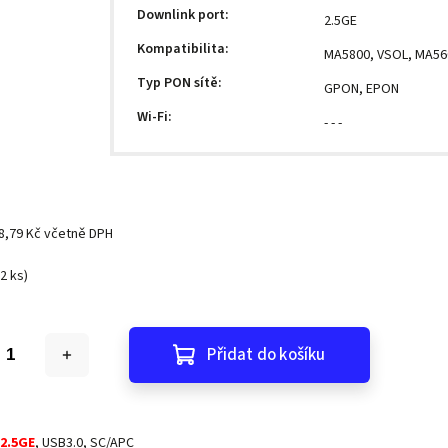
Downlink port
:
2.5GE
Kompatibilita
:
MA5800, VSOL, MA56
Typ PON sítě
:
GPON, EPON
Wi-Fi
:
- - -
8,79 Kč včetně DPH
(2 ks)
Přidat do košíku
2.5GE
, USB3.0, SC/APC