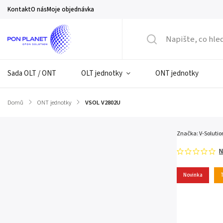
Kontakt
O nás
Moje objednávka
Sada OLT / ONT
OLT jednotky
ONT jednotky
Domů
/
ONT jednotky
/
VSOL V2802U
Značka:
V-Solutio
N
Novinka