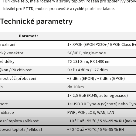
Hliníkové tělo, malé rozměry a široký teplotní rozsah pro spolehlivý prov
Ideální pro FTTD, mobilní pracoviště a rychlé pilotní instalace.
 Technické parametry
Parametr
rozhraní
1× XPON (EPON PX20+ / GPON Class B+
cký konektor
SC/UPC, single-mode
vé délky
TX 1310 nm, RX 1490 nm
ýkon / RX citlivost
0 až +4 dBm / −27 dBm
nost vůči přebuzení
−3 dBm (EPON) / −8 dBm (GPON)
ah
do 20 km
1× 2,5 GbE (RJ45, autonegociace)
port
1× USB 3.0 Type-A (výchozí) nebo Type
indikace
PWR, PON, LOS, WAN, LAN
ozní teplota / vlhkost
−10 °C až +55 °C / 5 %–95 % RH (neko
dovací teplota / vlhkost
−40 °C až +70 °C / 5 %–95 % RH