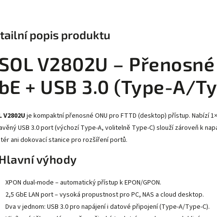
tailní popis produktu
SOL V2802U – Přenosné
bE + USB 3.0 (Type-A/T
L V2802U
je kompaktní přenosné ONU pro FTTD (desktop) přístup. Nabízí 1× 
avěný USB 3.0 port (výchozí Type-A, volitelně Type-C) slouží zároveň k nap
tér ani dokovací stanice pro rozšíření portů.
Hlavní výhody
XPON dual-mode – automatický přístup k EPON/GPON.
2,5 GbE LAN port – vysoká propustnost pro PC, NAS a cloud desktop.
Dva v jednom: USB 3.0 pro napájení i datové připojení (Type-A/Type-C).