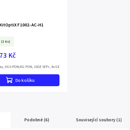
KitOptiX F1002-AC-H1
(1 ks)
,73 Kč
y, XGS-PON/XG-PON, 10GE SFP+, 4x GE
Do košíku
Podobné (6)
Související soubory (1)