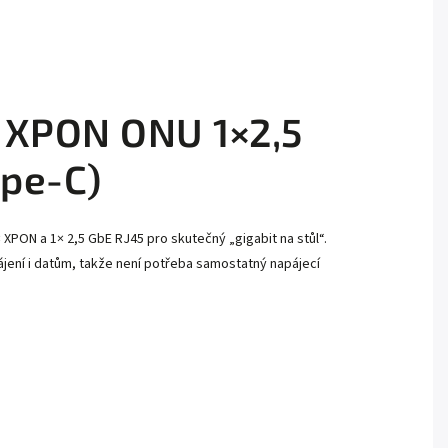
 XPON ONU 1×2,5
ype-C)
XPON a 1× 2,5 GbE RJ45 pro skutečný „gigabit na stůl“.
ájení i datům, takže není potřeba samostatný napájecí