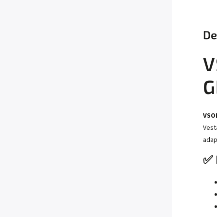
De
V
G
VSO
Vest
adap
✅ 