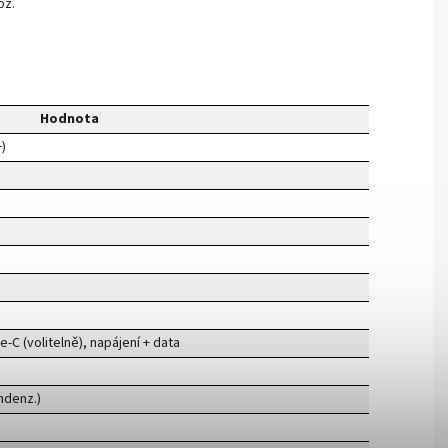
oz.
Hodnota
)
-C (volitelně), napájení + data
ndenz.)