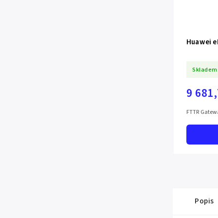
Huawei e
Skladem
9 681
FTTR Gatewa
Popis