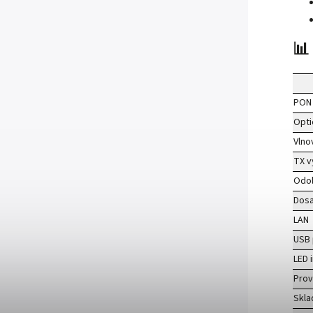
📊
PON 
Opti
Vlno
TX v
Odol
Dos
LAN
USB 
LED 
Prov
Skla