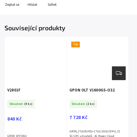
Zeptat se
Hlídat
Sdílet
Související produkty
Tip
V2801F
GPON OLT V1600GS-O32
Skladem
(8 ks)
Skladem
(2 ks)
7 728 Kč
840 Kč
GPON,2*GE(RJ45)+1*GE/10GE(SFP+), 32
GPON SFP ONU
SC/UPC uživatelů , AC Power, Cloud