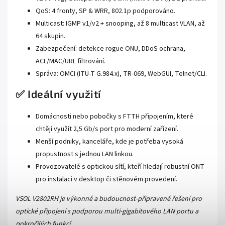
QoS: 4 fronty, SP & WRR, 802.1p podporováno.
Multicast: IGMP v1/v2 + snooping, až 8 multicast VLAN, až
64 skupin.
Zabezpečení: detekce rogue ONU, DDoS ochrana,
ACL/MAC/URL filtrování.
Správa: OMCI (ITU-T G.984.x), TR-069, WebGUI, Telnet/CLI.
✅ Ideální využití
Domácnosti nebo pobočky s FTTH připojením, které
chtějí využít 2,5 Gb/s port pro moderní zařízení.
Menší podniky, kanceláře, kde je potřeba vysoká
propustnost s jednou LAN linkou.
Provozovatelé s optickou sítí, kteří hledají robustní ONT
pro instalaci v desktop či stěnovém provedení.
VSOL V2802RH je výkonné a budoucnost-připravené řešení pro
optické připojení s podporou multi-gigabitového LAN portu a
pokročilých funkcí.