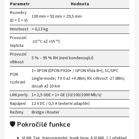
Parametr
Hodnota
Rozměry
100 mm × 92 mm × 29,5 mm
(D × Š × V)
Hmotnost
≈ 0,13 kg
Provozní
-10 °C až +55 °C
teplota
Provozní
5 % – 95 % RH (není kondenzující)
vlhkost
1× XPON (EPON PX20+ / GPON třída B+); SC/UPC
PON
single-mode; TX 0 až +4 dBm; RX citlivost -27 dBm;
rozhraní
dosah až 20 km
LAN porty
1× 2,5 GbE + 1× GE (10/100/1000 Mb/s)
Napájení
12 V DC / 0,5 A (externí adaptér)
Režimy
Bridge i Router
🛡️ Pokročilé funkce
VLAN: Tag, transparentní, trunk (max. 8 VLAN), 1:1 překlad.