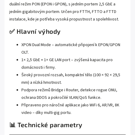
duální režim PON (EPON i GPON), s jedním portem 2,5 GbE a
jedním gigabitovým portem. Určen pro FTTH, FTTO a FTTD
instalace, kde je potřeba vysoká propustnost a spolehlivost.
✅ Hlavní výhody
XPON Dual Mode – automatické připojení k EPON/GPON
OLT.
1× 2,5 GbE + 1× GE LAN port – zvýšená kapacita pro
domácnosti i firmy.
Široký provozní rozsah, kompaktní tělo (100 × 92 × 29,5
mm) a nízká hmotnost.
Podpora režimů Bridge i Router, detekce rogue ONU,
ochrana DDOS a pokročilé VLAN/QoS funkce.
Připraveno pro náročné aplikace jako WiFi 6, AR/VR, 8K
video – díky multi-gig portu.
📊 Technické parametry