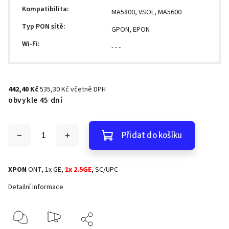
Kompatibilita
:
MA5800, VSOL, MA5600
Typ PON sítě
:
GPON, EPON
Wi-Fi
:
- - -
442,40 Kč
535,30 Kč včetně DPH
obvykle 45 dní
Přidat do košíku
XPON
ONT, 1x GE,
1x 2.5GE
, SC/UPC
Detailní informace