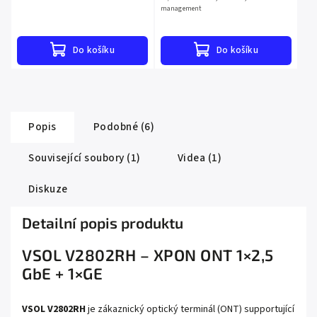
management
Do košíku
Do košíku
Popis
Podobné (6)
Související soubory (1)
Videa (1)
Diskuze
Detailní popis produktu
VSOL V2802RH – XPON ONT 1×2,5
GbE + 1×GE
VSOL V2802RH
je zákaznický optický terminál (ONT) supportující